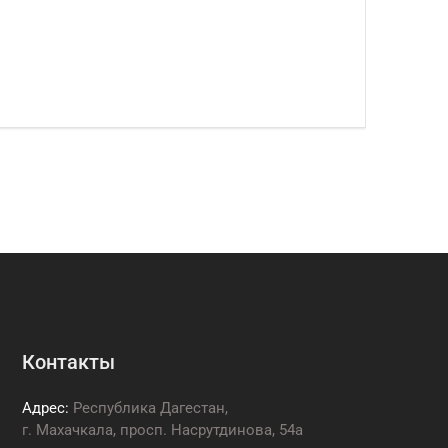
Контакты
Адрес:
Республика Дагестан,
г. Махачкала, просп. Насрутдинова, 54а