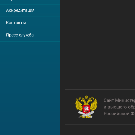
Аккредитация
Контакты
Пресс-служба
Сайт Министе
бщественная палата
и высшего об
оссийской Федерации
Российской Ф