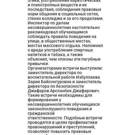
этики, употребления наркотических 
и психотропных веществ и их 
последствия, соблюдения правовых 
норм общения в социальных сетях, 
стенах колледжа и за его пределами.
Инспектор по делам 
несовершеннолетних настоятельно 
рекомендовал обучающимся 
соблюдать правила поведения на 
улице, в общественных местах, 
местах массового отдыха. Напомнил 
о вреде употребления спиртных 
напитков и табака, а также 
объяснил, чем опасны эти пагубные 
привычки.
Организаторами встречи выступили: 
заместитель директора по 
воспитательной работе Избуллаева 
Зария Байсонгуровна и заместитель 
директора по безопасности 
Джафаров Арсланбек Джафарович.
Такие встречи необходимы для 
формирования у 
несовершеннолетних обучающихся 
законопослушного поведения и 
гражданской 
ответственности. Подобные встречи 
проводятся в целях профилактики 
правонарушений и преступлений, 
позволяют повысить правовые 