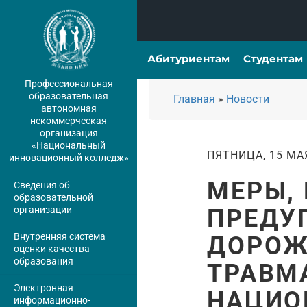
Абитуриентам
Студентам
Профессиональная
образовательная
Главная
»
Новости
автономная
некоммерческая
организация
«Национальный
ПЯТНИЦА, 15 МАЯ
инновационный колледж»
МЕРЫ,
Сведения об
образовательной
организации
ПРЕДУ
Внутренняя система
ДОРОЖ
оценки качества
образования
ТРАВМ
Электронная
НАЦИО
информационно-