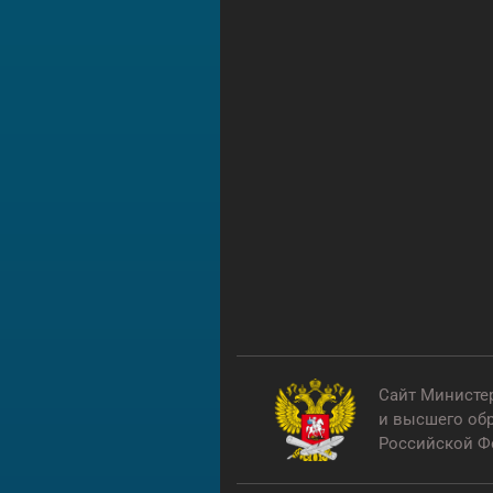
Сайт Министе
бщественная палата
и высшего об
оссийской Федерации
Российской Ф