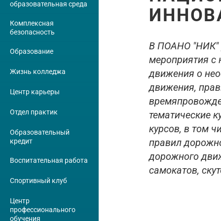
образовательная среда
ИННОВ
Комплексная
безопасность
В ПОАНО "НИК" 
Образование
мероприятия с
Жизнь колледжа
движения о не
движения, прав
Центр карьеры
времяпровожден
Отдел практик
тематические к
курсов, в том 
Образовательный
правил дорожно
кредит
дорожного движ
Воспитательная работа
самокатов, скут
Спортивный клуб
Центр
профессионального
обучения