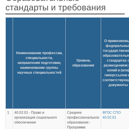
стандарты и требования
О применяем
федеральны
государствен
Наименование профессии,
образователь
специальности,
Уровень
стандартах 
направления подготовки,
образования
размещением 
наименование группы
копий и (или
научных специальностей
гиперссылки 
соответствую
документы
1
40.02.01 -
Право и
Среднее
ФГОС СПО
организация социального
профессиональное
40.02.01
обеспечения
образование -
Программа